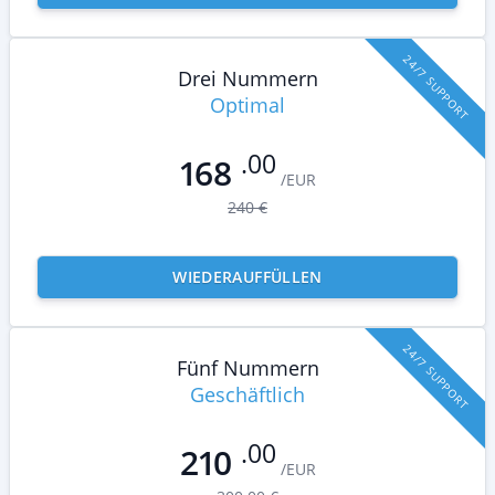
English
Preisgestaltung
Über uns
24/7 SUPPORT
Drei Nummern
FAQ
Eigenschaften
Optimal
Partnerprogramm
Bewertungen
.00
168
/EUR
240 €
WIEDERAUFFÜLLEN
24/7 SUPPORT
Fünf Nummern
Geschäftlich
.00
210
/EUR