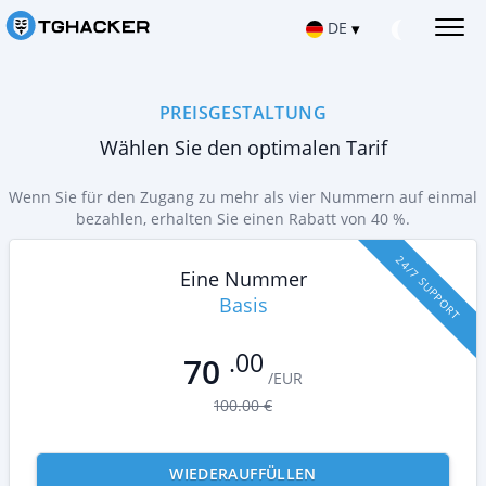
DE
▾
Русский
TELEGRAM-NACHRICHTEN HACKEN
Telegrammnachrichten lesen
PREISGESTALTUNG
Español
Wählen Sie den optimalen Tarif
IOS TELEGRAM-KONTO HACKEN
Hacking-Anwendungen für das iPhone
Français
Wenn Sie für den Zugang zu mehr als vier Nummern auf einmal
TELEGRAM AUF ANDROID HACKEN
bezahlen, erhalten Sie einen Rabatt von 40 %.
Hacking-Anwendungen für Android
中文
24/7 SUPPORT
TELEGRAMMKONTO REPARIEREN
Eine Nummer
Türkçe
Gelöschten Chat wiederherstellen
Basis
STANDORT ÜBER TELEGRAMM
हिन्दी
Herausfinden, wo sich der Nutzer befindet
.00
70
/EUR
TELEGRAMM-AKTIVITÄTEN VERFOLGEN
Portuguese (Brazil)
100.00 €
Telegram Tracking App
Italiano
TELEGRAMM-KANAL HACKEN
Gruppenchat-Hack-App
WIEDERAUFFÜLLEN