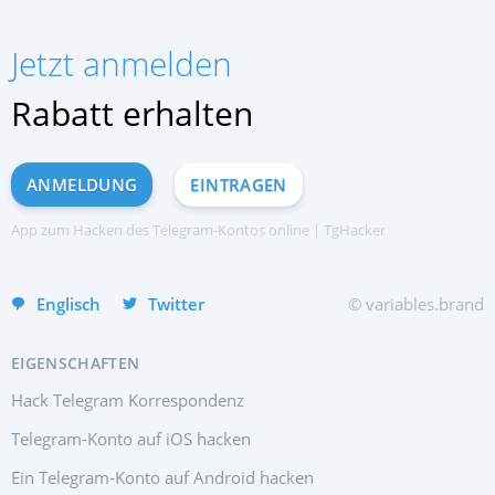
Русский
Español
Jetzt anmelden
Français
中文
Rabatt erhalten
Türkçe
हिन्दी
ANMELDUNG
EINTRAGEN
Portuguese (Brazil)
Italiano
App zum Hacken des Telegram-Kontos online | TgHacker
English
Englisch
Twitter
© variables.brand
EIGENSCHAFTEN
Hack Telegram Korrespondenz
Telegram-Konto auf iOS hacken
Ein Telegram-Konto auf Android hacken